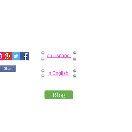
en Español
Share
in English
Blog