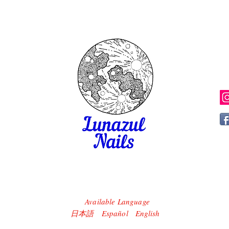
Available Language
​日本語 Español English