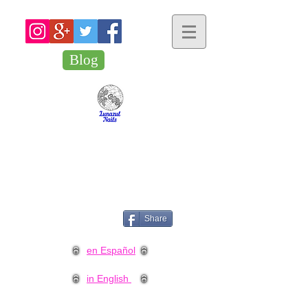
Blog
Share
en Español
in English