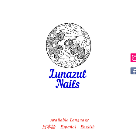
Available Language
​日本語 Español English