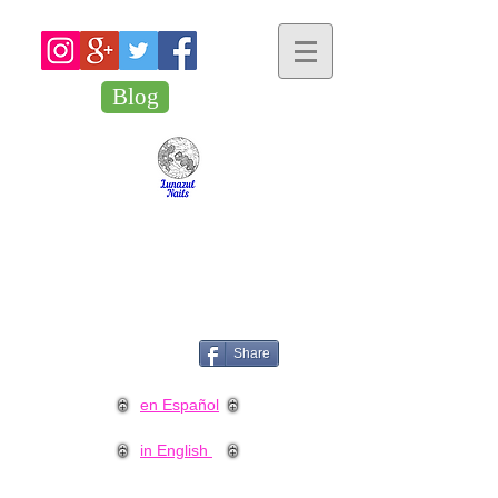
Blog
Share
en Español
in English