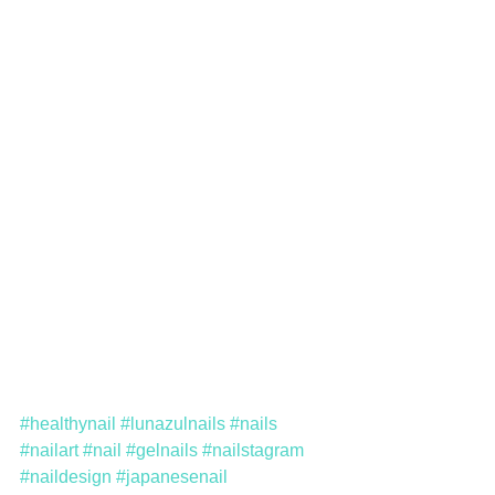
#healthynail
#lunazulnails
#nails
#nailart
#nail
#gelnails
#nailstagram
#naildesign
#japanesenail