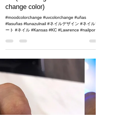
Minako Takamori
Jul 22, 2018
1 min read
Fill (UV change color & Mood
change color)
#moodcolorchange #uvcolorchange #uñas
#lasuñas #lunazulnail #ネイルデザイン #ネイルア
ート #ネイル #Kansas #KC #Lawrence #nailporn
#japanesenailart...