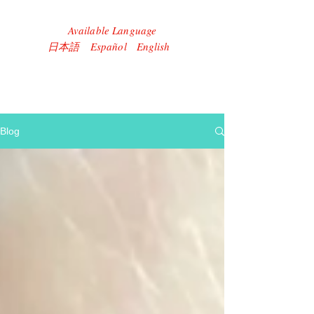
Available Language
​日本語 Español English
Blog