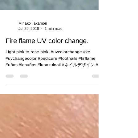
Minako Takamori
Jul 29, 2018
1 min read
Fire flame UV color change.
Light pink to rose pink. #uvcolorchange #kc
#uvchangecolor #pedicure #footnails #firflame
#uñas #lasuñas #lunazulnail #ネイルデザイン #ネ
イルアート...