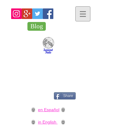
Blog
Share
en Español
in English