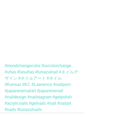
#moodchangecolor
#uvcolorchange
#uñas
#lasuñas
#lunazulnail
#ネイルデ
ザイン
#ネイルアート
#ネイル
#Kansas
#KC
#Lawrence
#nailporn
#japanesenailart
#japanesenail
#naildesign
#nailstagram
#gelpolish
#acrylicnails
#gelnails
#nail
#nailart
#nails
#lunazulnails