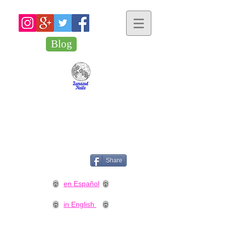
Blog
Share
en Español
in English