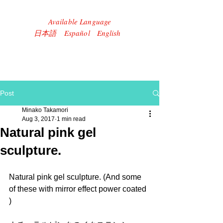
Available Language
​日本語 Español English
Post
Minako Takamori
Aug 3, 2017
1 min read
Natural pink gel
sculpture.
Natural pink gel sculpture. (And some 
of these with mirror effect power coated 
) 