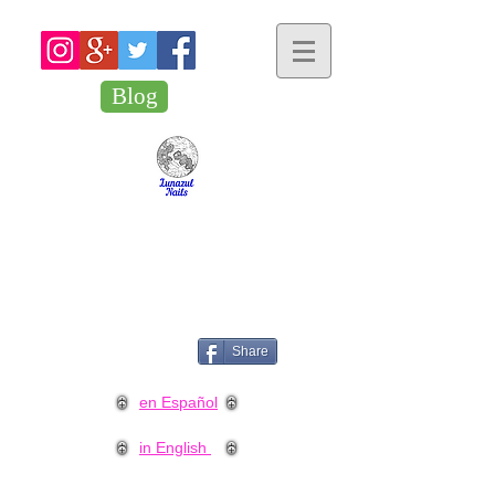
Blog
Share
en Español
in English