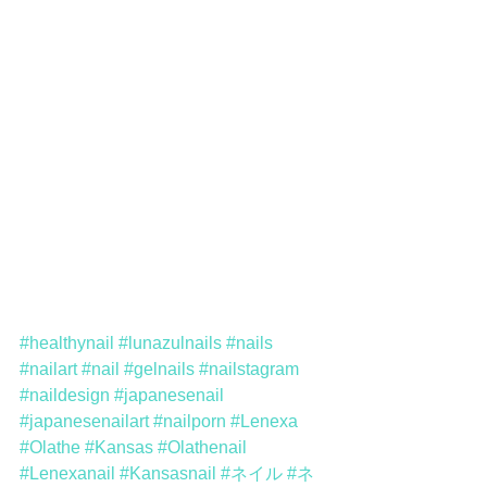
#healthynail
#lunazulnails
#nails
#nailart
#nail
#gelnails
#nailstagram
#naildesign
#japanesenail
#japanesenailart
#nailporn
#Lenexa
#Olathe
#Kansas
#Olathenail
#Lenexanail
#Kansasnail
#ネイル
#ネ