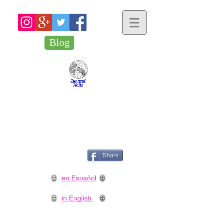
Blog
Share
en Español
in English