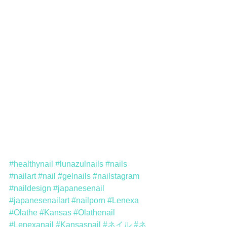
#healthynail
#lunazulnails
#nails
#nailart
#nail
#gelnails
#nailstagram
#naildesign
#japanesenail
#japanesenailart
#nailporn
#Lenexa
#Olathe
#Kansas
#Olathenail
#Lenexanail
#Kansasnail
#ネイル
#ネ