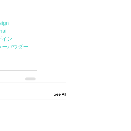
sign
nail
ザイン
ラーパウダー
See All