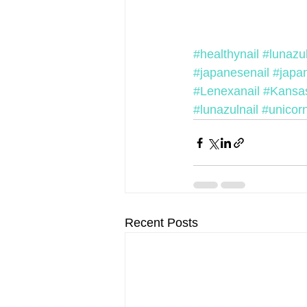
#healthynail
#lunazul
#japanesenail
#japan
#Lenexanail
#Kansas
#lunazulnail
#unicor
Recent Posts