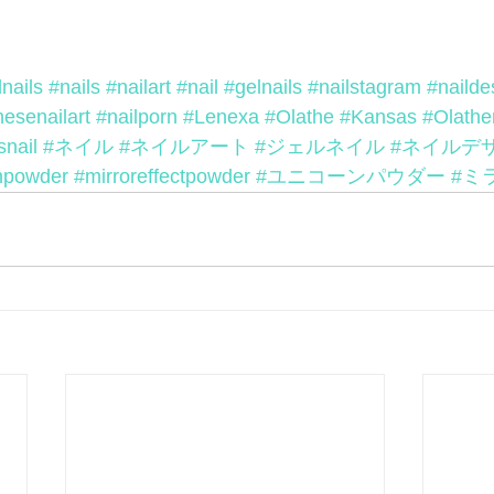
nails
#nails
#nailart
#nail
#gelnails
#nailstagram
#nailde
esenailart
#nailporn
#Lenexa
#Olathe
#Kansas
#Olathe
nail
#ネイル
#ネイルアート
#ジェルネイル
#ネイルデ
npowder
#mirroreffectpowder
#ユニコーンパウダー
#ミ