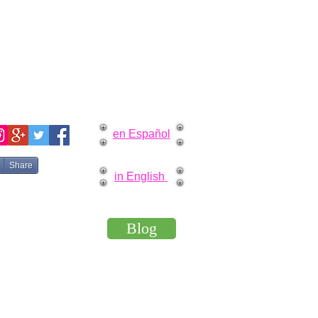
en Español
Share
in English
Blog