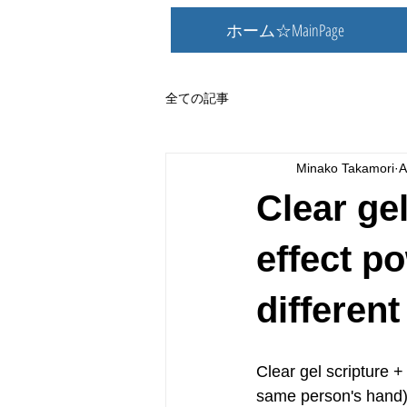
ホーム☆MainPage
全ての記事
Minako Takamori
A
Clear ge
effect p
different
Clear gel scripture +
same person's hand)