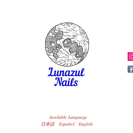
Available Language
​日本語 Español English