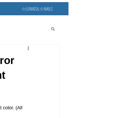
☆LUNAZUL☆NAILS
ror
ht
color. (All 