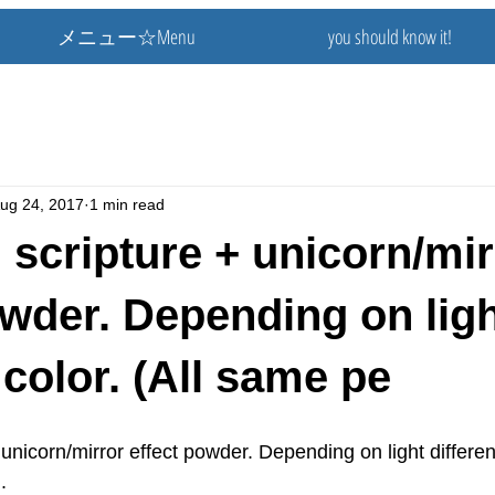
メニュー☆Menu
you should know it!
ug 24, 2017
1 min read
l scripture + unicorn/mir
owder. Depending on lig
 color. (All same pe
 unicorn/mirror effect powder. Depending on light different 
.