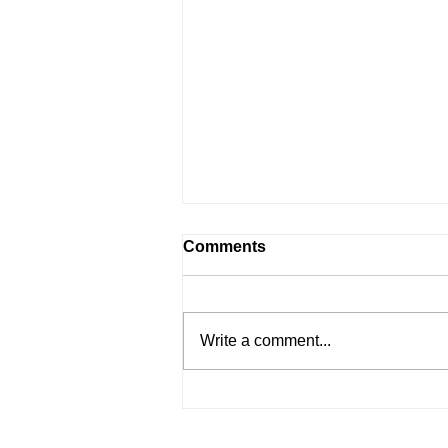
Comments
Write a comment...
Fire flame UV color change.