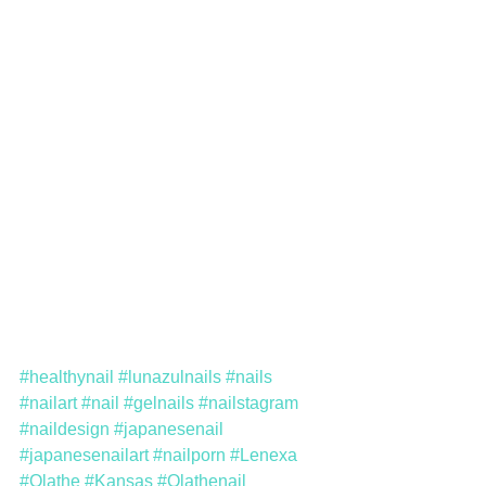
#healthynail
#lunazulnails
#nails
#nailart
#nail
#gelnails
#nailstagram
#naildesign
#japanesenail
#japanesenailart
#nailporn
#Lenexa
#Olathe
#Kansas
#Olathenail