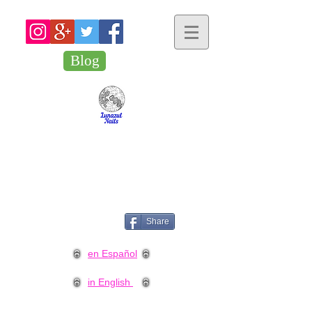
Blog
Share
en Español
in English