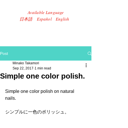
Available Language
​日本語 Español English
Post
Minako Takamori
Sep 22, 2017
1 min read
Simple one color polish.
Simple one color polish on natural 
nails. 
シンプルに一色のポリッシュ。