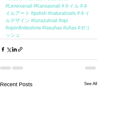
#Lenexanail
#Kansasnail
#ネイル
#ネ
イルアート
#polish
#naturalnails
#ネイ
ルデザイン
#lunazulnail
#opi
#opiinfiniteshine
#lasuñas
#uñas
#ポリ
ッシュ
See All
Recent Posts